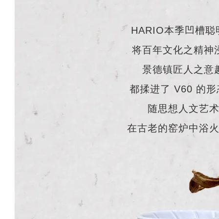
HARIO本季凹槽聪
将百年文化之精神
景德镇匠人之意
都揉进了 V60 的
随思想人文艺
在古老的窑炉中浴