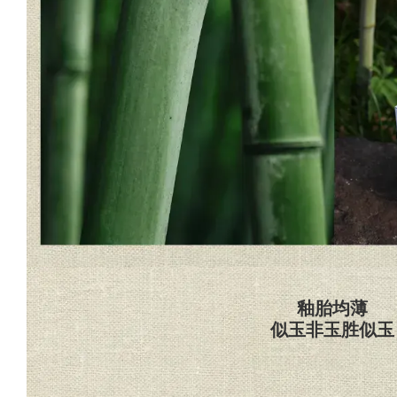
釉胎均薄
似玉非玉胜似玉