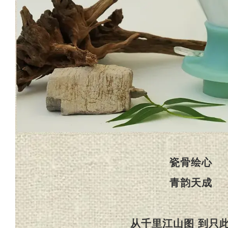
瓷骨绘心
青韵天成
从千里江山图 到只