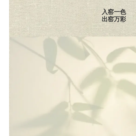
入窑一色
出窑万彩