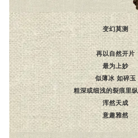
变幻莫测
再以自然开片
最为上妙
似薄冰 如碎玉
粗深或细浅的裂痕里
浑然天成
意趣雅然