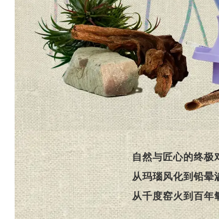
自然与匠心的终极
从玛瑙风化到铅晕
从千度窑火到百年