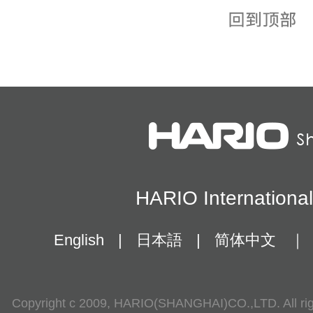
HARIO Internationa
English
|
日本語
|
简体中文
｜
Copyright c 2009, HARIO(SHANGHAI)CO.,LTD. All rig