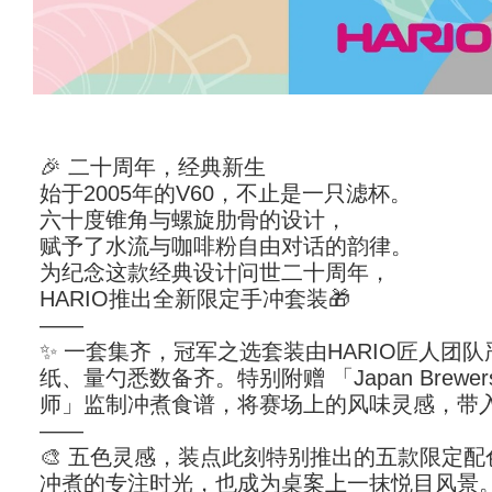
🎉 二十周年，经典新生
始于2005年的V60，不止是一只滤杯。
六十度锥角与螺旋肋骨的设计，
赋予了水流与咖啡粉自由对话的韵律。
为纪念这款经典设计问世二十周年，
HARIO推出全新限定手冲套装🎁
——
✨ 一套集齐，冠军之选套装由HARIO匠人团
纸、量勺悉数备齐。特别附赠 「Japan Brewer
师」监制冲煮食谱，将赛场上的风味灵感，带
——
🎨 五色灵感，装点此刻特别推出的五款限定
冲煮的专注时光，也成为桌案上一抹悦目风景