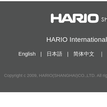
HARIO Internationa
English
|
日本語
|
简体中文
｜
Copyright c 2009, HARIO(SHANGHAI)CO.,LTD. All rig