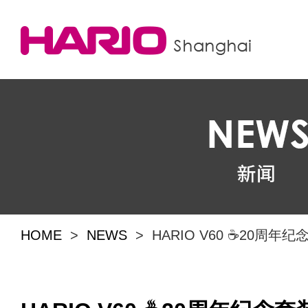
HOME
>
NEWS
> HARIO V60 ☕️20周