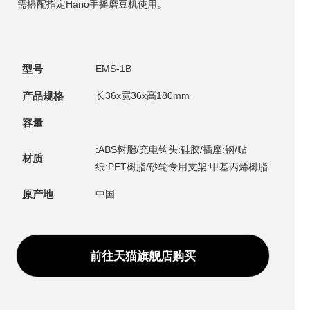
需搭配指定Hario手摇磨豆机使用。
型号
EMS-1B
产品规格
长36x宽36x高180mm
容量
:ABS树脂/充电钩头:硅胶/插座:钢/贴
材质
纸:PET树脂/砂轮专用支架:甲基丙烯树脂
原产地
中国
前往天猫旗舰店购买