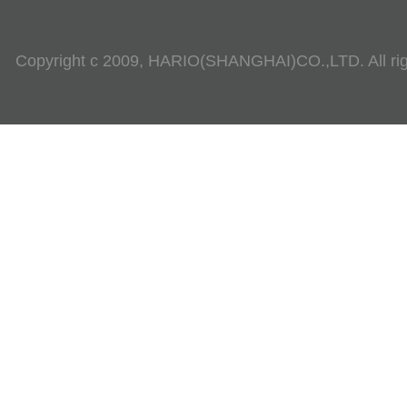
Copyright c 2009, HARIO(SHANGHAI)CO.,LTD. All rig