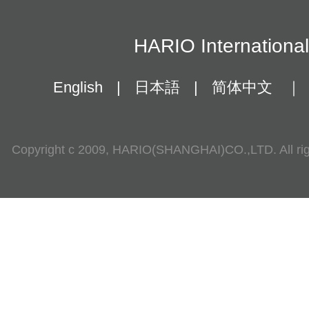
HARIO Internationa
English
|
日本語
|
简体中文
｜
Copyright c 2009, HARIO(SHANGHAI)CO.,LTD. All rig