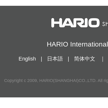
HARIO Internationa
English
|
日本語
|
简体中文
｜
Copyright c 2009, HARIO(SHANGHAI)CO.,LTD. All rig