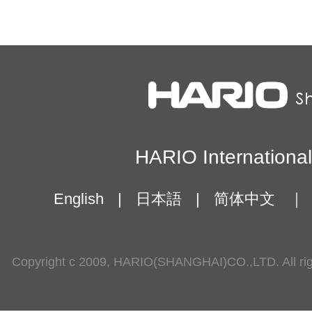
HARIO Internationa
English
|
日本語
|
简体中文
｜
Copyright c 2009, HARIO(SHANGHAI)CO.,LTD. All rig