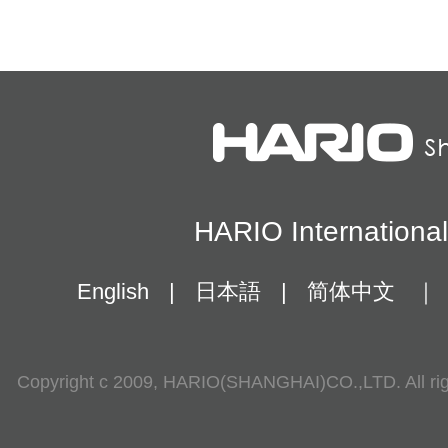
HARIO Internationa
English
|
日本語
|
简体中文
｜
Copyright c 2009, HARIO(SHANGHAI)CO.,LTD. All rig